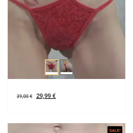
29,99
€
39,00
€
SALE!