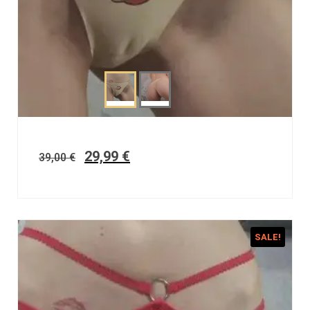
29,99
€
39,00
€
SALE!