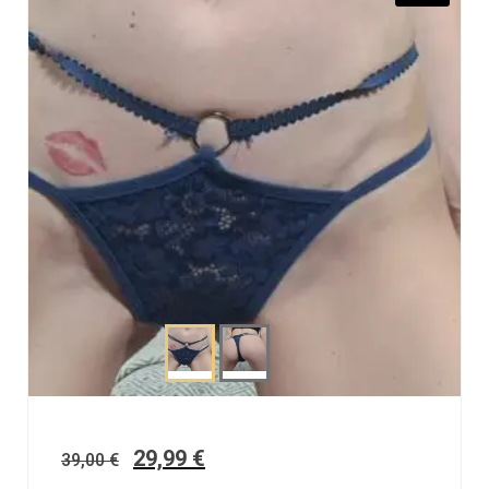
29,99
€
39,00
€