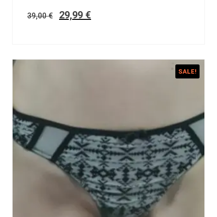
29,99
€
39,00
€
SALE!