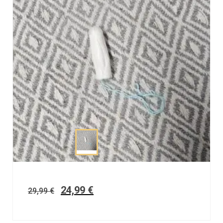
24,99
€
29,99
€