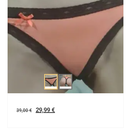
29,99
€
39,00
€