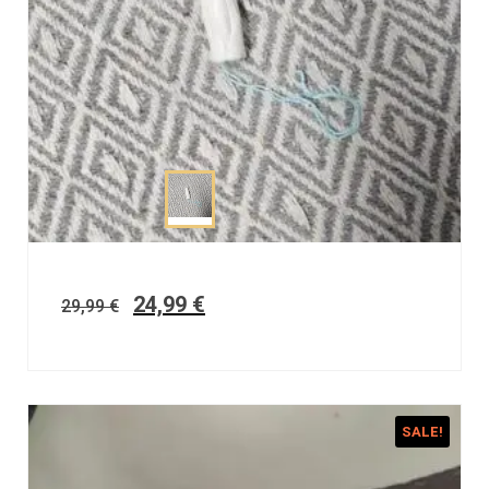
24,99
€
29,99
€
SALE!