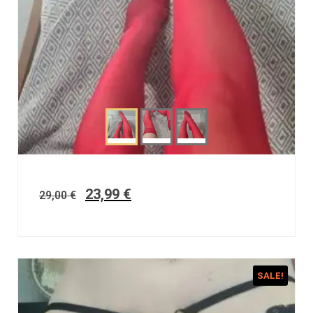
23,99
€
29,00
€
SALE!