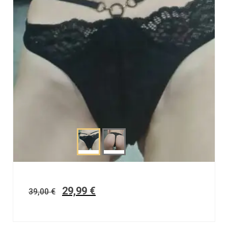
29,99
€
39,00
€